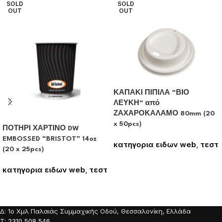
SOLD
SOLD
OUT
OUT
ΚΑΠΑΚΙ ΠΙΠΙΛΑ “ΒΙΟ
ΛΕΥΚΗ” από
ΖΑΧΑΡΟΚΑΛΑΜΟ 80mm (20
x 50pcs)
ΠΟΤΗΡΙ ΧΑΡΤΙΝΟ DW
EMBOSSED “BRISTOT” 14oz
κατηγορια ειδων web
,
τεστ
(20 x 25pcs)
Συνδεθείτε για να δείτε τις
τιμές
κατηγορια ειδων web
,
τεστ
Συνδεθείτε για να δείτε τις
τιμές
Δ: 1o Χμλ Παλαιάς Συμμαχικής Οδού, Θεσσαλονίκη, Ελλάδα
Τ: 2310 508 546