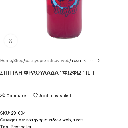
Click to enlarge
Home
Shop
κατηγορια ειδων web
τεστ
ΣΠΙΤΙΚΗ ΦΡΑΟΥΛΑΔΑ “ΦΩΦΩ” 1LIT
Συνδεθείτε για να δείτε τις τιμές
Compare
Add to wishlist
SKU:
29-004
Categories:
κατηγορια ειδων web
,
τεστ
Tag:
Best seller