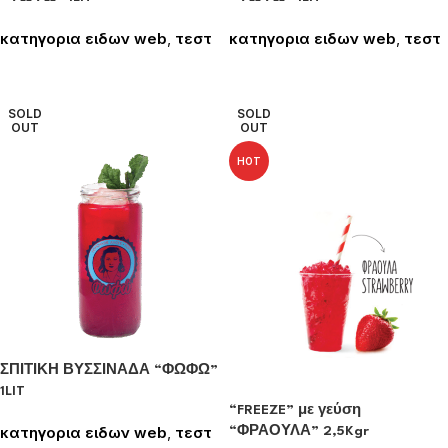
κατηγορια ειδων web
,
τεστ
κατηγορια ειδων web
,
τεστ
Συνδεθείτε για να δείτε τις
Συνδεθείτε για να δείτε τις
τιμές
τιμές
SOLD
SOLD
OUT
OUT
HOT
ΣΠΙΤΙΚΗ ΒΥΣΣΙΝΑΔΑ “ΦΩΦΩ”
1LIT
“FREEZE” με γεύση
κατηγορια ειδων web
,
τεστ
“ΦΡΑΟΥΛΑ” 2,5Kgr