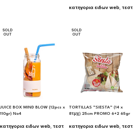
Συνδεθείτε για να δείτε τις
κατηγορια ειδων web
,
τεστ
τιμές
Συνδεθείτε για να δείτε τις
τιμές
SOLD
SOLD
OUT
OUT
JUICE BOX MIND BLOW (12pcs x
TORTILLAS “SIESTA” (14 x
110gr) No4
8τμχ) 25cm PROMO 6+2 65gr
κατηγορια ειδων web
,
τεστ
κατηγορια ειδων web
,
τεστ
Συνδεθείτε για να δείτε τις
Συνδεθείτε για να δείτε τις