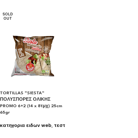
τιμές
τιμές
SOLD
OUT
TORTILLAS “SIESTA”
ΠΟΛΥΣΠΟΡΕΣ ΟΛΙΚΗΣ
PROMO 6+2 (14 x 8τμχ) 25cm
65gr
κατηγορια ειδων web
,
τεστ
Συνδεθείτε για να δείτε τις