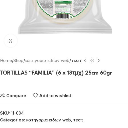
Click to enlarge
Home
Shop
κατηγορια ειδων web
τεστ
TORTILLAS “FAMILIA” (6 x 18τμχ) 25cm 60gr
Συνδεθείτε για να δείτε τις τιμές
Compare
Add to wishlist
SKU:
11-004
Categories:
κατηγορια ειδων web
,
τεστ