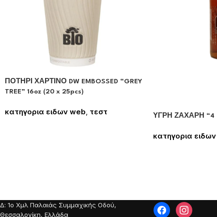
ΠΟΤΗΡΙ ΧΑΡΤΙΝΟ DW EMBOSSED “GREY
TREE” 16oz (20 x 25pcs)
κατηγορια ειδων web
,
τεστ
ΥΓΡΗ ΖΑΧΑΡΗ “4 
Συνδεθείτε για να δείτε τις τιμές
κατηγορια ειδων
Συνδεθείτε για να
Δ: 1o Χμλ Παλαιάς Συμμαχικής Οδού,
Θεσσαλονίκη, Ελλάδα