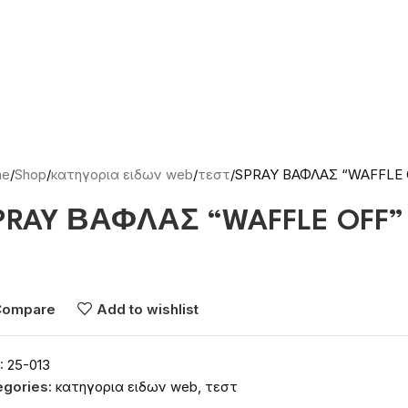
me
Shop
κατηγορια ειδων web
τεστ
SPRAY ΒΑΦΛΑΣ “WAFFLE 
PRAY ΒΑΦΛΑΣ “WAFFLE OFF”
νδεθείτε για να δείτε τις τιμές
Compare
Add to wishlist
:
25-013
egories:
κατηγορια ειδων web
,
τεστ