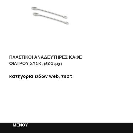
ΠΛΑΣΤΙΚΟΙ ΑΝΑΔΕΥΤΗΡΕΣ ΚΑΦΕ
ΦΙΛΤΡΟΥ ΣΥΣΚ. (500τμχ)
κατηγορια ειδων web
,
τεστ
Συνδεθείτε για να δείτε τις τιμές
GREEN STICKS “
DISPLAY 1gr
κατηγορια ει
Συνδεθείτε για
ΜΕΝΟΥ