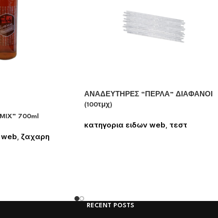
ΑΝΑΔΕΥΤΗΡΕΣ “ΠΕΡΛΑ” ΔΙΑΦΑΝΟΙ
(100τμχ)
MIX” 700ml
κατηγορια ειδων web
,
τεστ
Συνδεθείτε για να δείτε τις τιμές
 web
,
ζαχαρη
 δείτε τις τιμές
RECENT POSTS