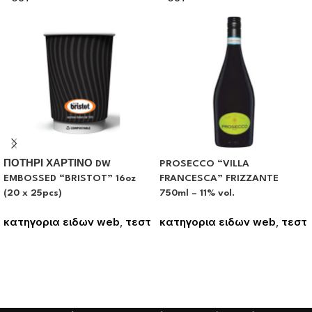
ΠΟΤΗΡΙ ΧΑΡΤΙΝΟ DW
PROSECCO “VILLA
EMBOSSED “BRISTOT” 16oz
FRANCESCA” FRIZZANTE
(20 x 25pcs)
750ml – 11% vol.
κατηγορια ειδων web
,
τεστ
κατηγορια ειδων web
,
τεστ
Συνδεθείτε για να δείτε τις
Συνδεθείτε για να δείτε τις
τιμές
τιμές