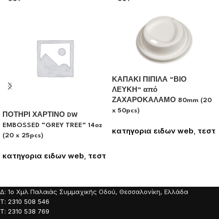
ΚΑΠΑΚΙ ΠΙΠΙΛΑ “ΒΙΟ
ΛΕΥΚΗ” από
ΖΑΧΑΡΟΚΑΛΑΜΟ 80mm (20
x 50pcs)
ΠΟΤΗΡΙ ΧΑΡΤΙΝΟ DW
EMBOSSED “GREY TREE” 14oz
κατηγορια ειδων web
,
τεστ
(20 x 25pcs)
Συνδεθείτε για να δείτε τις
τιμές
κατηγορια ειδων web
,
τεστ
Συνδεθείτε για να δείτε τις
τιμές
Δ: 1o Χμλ Παλαιάς Συμμαχικής Οδού, Θεσσαλονίκη, Ελλάδα
Τ: 2310 508 546
Τ: 2310 538 769