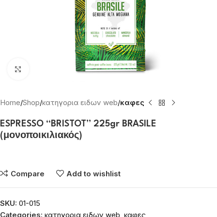
Click to enlarge
Home
Shop
κατηγορια ειδων web
καφες
ESPRESSO “BRISTOT” 225gr BRASILE
(μονοποικιλιακός)
Συνδεθείτε για να δείτε τις τιμές
Compare
Add to wishlist
SKU:
01-015
Categories:
κατηγορια ειδων web
,
καφες