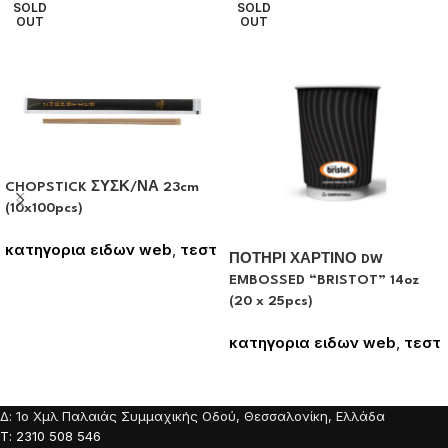
SOLD
SOLD
OUT
OUT
CHOPSTICK ΣΥΣΚ/ΝΑ 23cm
(10x100pcs)
κατηγορια ειδων web
,
τεστ
ΠΟΤΗΡΙ ΧΑΡΤΙΝΟ DW
Συνδεθείτε για να δείτε τις
EMBOSSED “BRISTOT” 14oz
τιμές
(20 x 25pcs)
κατηγορια ειδων web
,
τεστ
Συνδεθείτε για να δείτε τις
τιμές
Δ: 1o Χμλ Παλαιάς Συμμαχικής Οδού, Θεσσαλονίκη, Ελλάδα
Τ: 2310 508 546