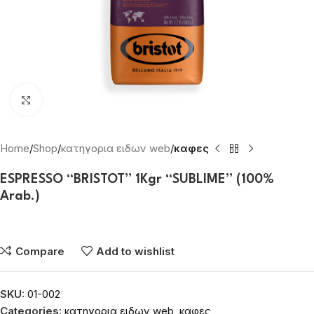
Click to enlarge
Home
Shop
κατηγορια ειδων web
καφες
ESPRESSO “BRISTOT” 1Kgr “SUBLIME” (100%
Arab.)
Συνδεθείτε για να δείτε τις τιμές
Compare
Add to wishlist
SKU:
01-002
Categories:
κατηγορια ειδων web
,
καφες