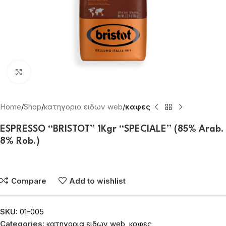
Click to enlarge
Home
Shop
κατηγορια ειδων web
καφες
ESPRESSO “BRISTOT” 1Kgr “SPECIALE” (85% Arab.
8% Rob.)
Συνδεθείτε για να δείτε τις τιμές
Compare
Add to wishlist
SKU:
01-005
Categories:
κατηγορια ειδων web
,
καφες