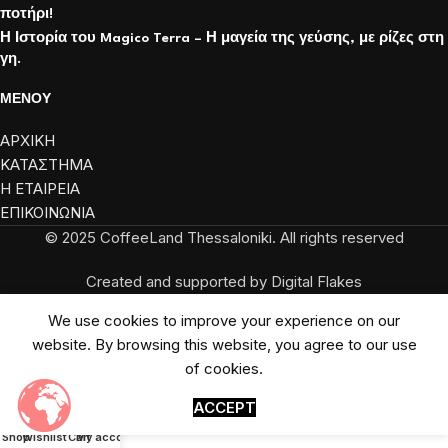
ποτήρι!
Η Ιστορία του Magico Terra – Η μαγεία της γεύσης, με ρίζες στη
γη.
ΜΕΝΟΥ
ΑΡΧΙΚΗ
ΚΑΤΑΣΤΗΜΑ
Η ΕΤΑΙΡΕΙΑ
ΕΠΙΚΟΙΝΩΝΙΑ
© 2025 CoffeeLand Thessaloniki. All rights reserved
Created and supported by Digital Flakes
We use cookies to improve your experience on our
website. By browsing this website, you agree to our use
of cookies.
ACCEPT
Shop
Wishlist
Cart
My account