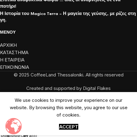
Σπιτικά αναψυκτικά Φωφώ … όλες οι αναμνήσεις σε ένα
ποτήρι!
Η Ιστορία του Magico Terra – Η μαγεία της γεύσης, με ρίζες στη
γη.
ΜΕΝΟΥ
ΑΡΧΙΚΗ
ΚΑΤΑΣΤΗΜΑ
Η ΕΤΑΙΡΕΙΑ
ΕΠΙΚΟΙΝΩΝΙΑ
© 2025 CoffeeLand Thessaloniki. All rights reserved
Created and supported by Digital Flakes
We use cookies to improve your experience on our
website. By browsing this website, you agree to our use
of cookies.
ACCEPT
Shop
Wishlist
Cart
My account