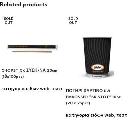
Related products
SOLD
SOLD
OUT
OUT
CHOPSTICK ΣΥΣΚ/ΝΑ 23cm
(10x100pcs)
κατηγορια ειδων web
,
τεστ
ΠΟΤΗΡΙ ΧΑΡΤΙΝΟ DW
Συνδεθείτε για να δείτε τις
EMBOSSED “BRISTOT” 16oz
τιμές
(20 x 25pcs)
κατηγορια ειδων web
,
τεστ
Συνδεθείτε για να δείτε τις
τιμές