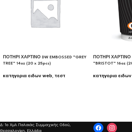
ΠΟΤΗΡΙ ΧΑΡΤΙΝΟ DW EMBOSSED “GREY
ΠΟΤΗΡΙ ΧΑΡΤΙΝΟ
TREE” 14oz (20 x 25pcs)
“BRISTOT” 16oz (20
κατηγορια ειδων web
,
τεστ
κατηγορια ειδων
Συνδεθείτε για να δείτε τις τιμές
Συνδεθείτε για να
Δ: 1o Χμλ Παλαιάς Συμμαχικής Οδού,
Θεσσαλονίκη, Ελλάδα