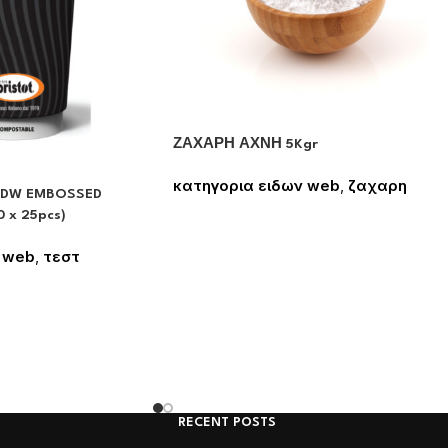
ΖΑΧΑΡΗ ΑΧΝΗ 5Kgr
κατηγορια ειδων web
,
ζαχαρη
 DW EMBOSSED
Συνδεθείτε για να δείτε τις τιμές
 x 25pcs)
 web
,
τεστ
 δείτε τις τιμές
RECENT POSTS