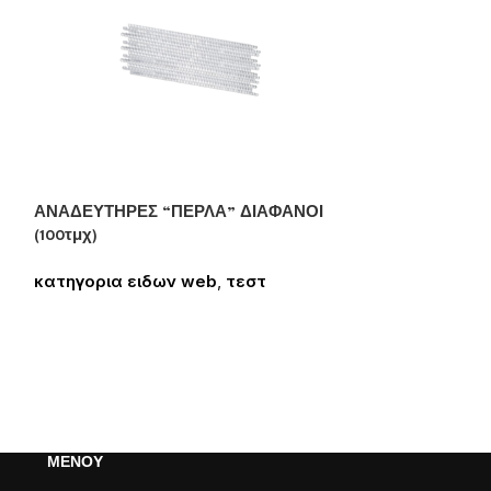
ΑΝΑΔΕΥΤΗΡΕΣ “ΠΕΡΛΑ” ΔΙΑΦΑΝΟΙ
(100τμχ)
κατηγορια ειδων web
,
τεστ
Συνδεθείτε για να δείτε τις τιμές
GREEN STICKS “
DISPLAY 1gr
κατηγορια ει
Συνδεθείτε για
ΜΕΝΟΥ