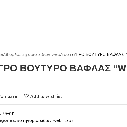
me
Shop
κατηγορια ειδων web
τεστ
ΥΓΡΟ ΒΟΥΤΥΡΟ ΒΑΦΛΑΣ “W
ΓΡΟ ΒΟΥΤΥΡΟ ΒΑΦΛΑΣ “WHIR
νδεθείτε για να δείτε τις τιμές
Compare
Add to wishlist
:
25-011
egories:
κατηγορια ειδων web
,
τεστ