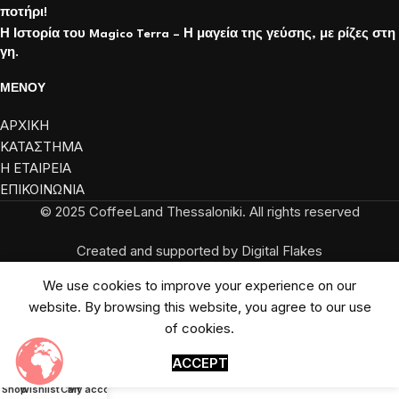
ποτήρι!
Η Ιστορία του Magico Terra – Η μαγεία της γεύσης, με ρίζες στη
γη.
ΜΕΝΟΥ
ΑΡΧΙΚΗ
ΚΑΤΑΣΤΗΜΑ
Η ΕΤΑΙΡΕΙΑ
ΕΠΙΚΟΙΝΩΝΙΑ
© 2025 CoffeeLand Thessaloniki. All rights reserved
Created and supported by Digital Flakes
We use cookies to improve your experience on our
website. By browsing this website, you agree to our use
of cookies.
ACCEPT
Shop
Wishlist
Cart
My account