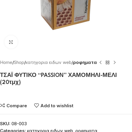
Click to enlarge
Home
Shop
κατηγορια ειδων web
ροφηματα
ΤΣΑΪ ΦΥΤΙΚΟ “PASSION” ΧΑΜΟΜΗΛΙ-ΜΕΛΙ
(20τμχ)
Συνδεθείτε για να δείτε τις τιμές
Compare
Add to wishlist
SKU:
08-003
Categories:
κατηγορια ειδων web
,
ροφηματα