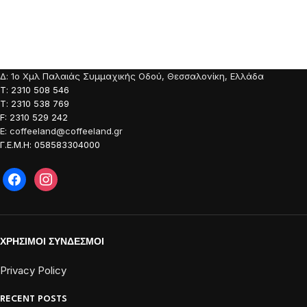
τιμές
τιμές
Δ: 1o Χμλ Παλαιάς Συμμαχικής Οδού, Θεσσαλονίκη, Ελλάδα
Τ: 2310 508 546
Τ: 2310 538 769
F: 2310 529 242
E: coffeeland@coffeeland.gr
Γ.Ε.Μ.Η: 058583304000
ΧΡΗΣΙΜΟΙ ΣΥΝΔΕΣΜΟΙ
Privacy Policy
RECENT POSTS