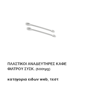
ΠΛΑΣΤΙΚΟΙ ΑΝΑΔΕΥΤΗΡΕΣ ΚΑΦΕ
ΦΙΛΤΡΟΥ ΣΥΣΚ. (500τμχ)
κατηγορια ειδων web
,
τεστ
Συνδεθείτε για να δείτε τις τιμές
GREEN STICKS “
DISPLAY 1gr
κατηγορια ει
Συνδεθείτε για