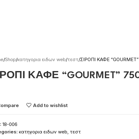
me
Shop
κατηγορια ειδων web
τεστ
ΣΙΡΟΠΙ ΚΑΦΕ “GOURMET” 
ΙΡΟΠΙ ΚΑΦΕ “GOURMET” 750
νδεθείτε για να δείτε τις τιμές
Compare
Add to wishlist
:
18-006
egories:
κατηγορια ειδων web
,
τεστ