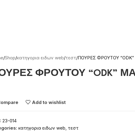
me
Shop
κατηγορια ειδων web
τεστ
ΠΟΥΡΕΣ ΦΡΟΥΤΟΥ “ODK” 
ΟΥΡΕΣ ΦΡΟΥΤΟΥ “ODK” ΜΑΝ
νδεθείτε για να δείτε τις τιμές
Compare
Add to wishlist
:
23-014
egories:
κατηγορια ειδων web
,
τεστ