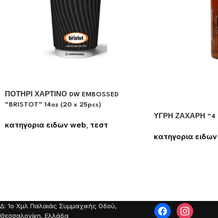
ΠΟΤΗΡΙ ΧΑΡΤΙΝΟ DW EMBOSSED
“BRISTOT” 14oz (20 x 25pcs)
ΥΓΡΗ ΖΑΧΑΡΗ “4 
κατηγορια ειδων web
,
τεστ
Συνδεθείτε για να δείτε τις τιμές
κατηγορια ειδων
Συνδεθείτε για να
Δ: 1o Χμλ Παλαιάς Συμμαχικής Οδού,
Θεσσαλονίκη, Ελλάδα