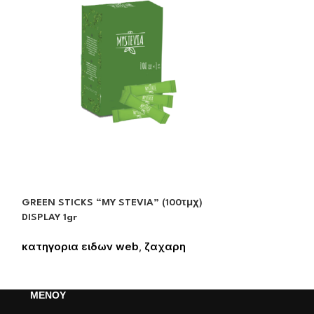
GREEN STICKS “MY STEVIA” (100τμχ)
ΥΓΡΗ ΖΑΧΑΡΗ “
DISPLAY 1gr
κατηγορια ει
κατηγορια ειδων web
,
ζαχαρη
Συνδεθείτε για
Συνδεθείτε για να δείτε τις τιμές
ΜΕΝΟΥ