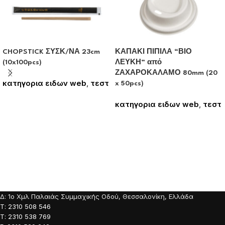
CHOPSTICK ΣΥΣΚ/ΝΑ 23cm
ΚΑΠΑΚΙ ΠΙΠΙΛΑ “ΒΙΟ
(10x100pcs)
ΛΕΥΚΗ” από
ΖΑΧΑΡΟΚΑΛΑΜΟ 80mm (20
κατηγορια ειδων web
,
τεστ
x 50pcs)
Συνδεθείτε για να δείτε τις
τιμές
κατηγορια ειδων web
,
τεστ
Συνδεθείτε για να δείτε τις
τιμές
Δ: 1o Χμλ Παλαιάς Συμμαχικής Οδού, Θεσσαλονίκη, Ελλάδα
Τ: 2310 508 546
Τ: 2310 538 769