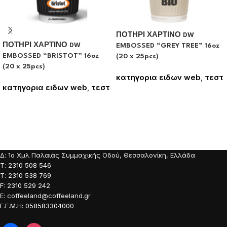
ΠΟΤΗΡΙ ΧΑΡΤΙΝΟ DW
ΠΟΤΗΡΙ ΧΑΡΤΙΝΟ DW
EMBOSSED “GREY TREE” 16oz
EMBOSSED “BRISTOT” 16oz
(20 x 25pcs)
(20 x 25pcs)
κατηγορια ειδων web
,
τεστ
κατηγορια ειδων web
,
τεστ
Συνδεθείτε για να δείτε τις
Συνδεθείτε για να δείτε τις
τιμές
τιμές
Δ: 1o Χμλ Παλαιάς Συμμαχικής Οδού, Θεσσαλονίκη, Ελλάδα
Τ: 2310 508 546
Τ: 2310 538 769
F: 2310 529 242
E: coffeeland@coffeeland.gr
Γ.Ε.Μ.Η: 058583304000