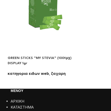
GREEN STICKS “MY STEVIA” (100τμχ)
ΥΓΡΗ ΖΑΧΑΡΗ “
DISPLAY 1gr
κατηγορια ει
κατηγορια ειδων web
,
ζαχαρη
Συνδεθείτε για
Συνδεθείτε για να δείτε τις τιμές
ΜΕΝΟΥ
ΑΡΧΙΚΗ
ΚΑΤΑΣΤΗΜΑ