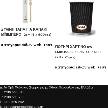
ΞΥΛΙΝΗ ΤΑΠΑ ΓΙΑ ΚΑΠΑΚΙ
ΜΠΙΜΠΕΡΟ 12cm (5 x 500pcs)
κατηγορια ειδων web
,
τεστ
ΠΟΤΗΡΙ ΧΑΡΤΙΝΟ DW
Συνδεθείτε για να δείτε τις
EMBOSSED “BRISTOT” 16oz
τιμές
(20 x 25pcs)
κατηγορια ειδων web
,
τεστ
Συνδεθείτε για να δείτε τις
τιμές
Δ: 1o Χμλ Παλαιάς Συμμαχικής Οδού, Θεσσαλονίκη, Ελλάδα
Τ: 2310 508 546
Τ: 2310 538 769
F: 2310 529 242
E: coffeeland@coffeeland.gr