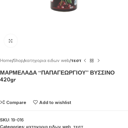
Click to enlarge
Home
Shop
κατηγορια ειδων web
τεστ
ΜΑΡΜΕΛΑΔΑ “ΠΑΠΑΓΕΩΡΓΙΟΥ” ΒΥΣΣΙΝΟ
420gr
Συνδεθείτε για να δείτε τις τιμές
Compare
Add to wishlist
SKU:
19-016
Categories:
κατηγορια ειδων web
,
τεστ