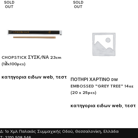
SOLD
SOLD
OUT
OUT
CHOPSTICK ΣΥΣΚ/ΝΑ 23cm
(10x100pcs)
κατηγορια ειδων web
,
τεστ
ΠΟΤΗΡΙ ΧΑΡΤΙΝΟ DW
Συνδεθείτε για να δείτε τις
EMBOSSED “GREY TREE” 14oz
τιμές
(20 x 25pcs)
κατηγορια ειδων web
,
τεστ
Συνδεθείτε για να δείτε τις
τιμές
Δ: 1o Χμλ Παλαιάς Συμμαχικής Οδού, Θεσσαλονίκη, Ελλάδα
Τ: 2310 508 546