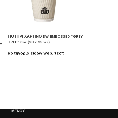
ΚΑΠΑΚΙ ΠΙΠΙΛ
ΖΑΧΑΡΟΚΑΛΑΜΟ
ΠΟΤΗΡΙ ΧΑΡΤΙΝΟ DW EMBOSSED “GREY
κατηγορια ει
TREE” 8oz (20 x 25pcs)
Y
Συνδεθείτε για
κατηγορια ειδων web
,
τεστ
Συνδεθείτε για να δείτε τις τιμές
ΜΕΝΟΥ