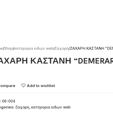
me
Shop
κατηγορια ειδων web
ζαχαρη
ΖΑΧΑΡΗ ΚΑΣΤΑΝΗ “DE
ΑΧΑΡΗ ΚΑΣΤΑΝΗ “DEMERAR
νδεθείτε για να δείτε τις τιμές
Compare
Add to wishlist
:
06-004
egories:
ζαχαρη
,
κατηγορια ειδων web