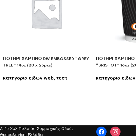
ΠΟΤΗΡΙ ΧΑΡΤΙΝΟ DW EMBOSSED “GREY
ΠΟΤΗΡΙ ΧΑΡΤΙΝΟ
TREE” 14oz (20 x 25pcs)
“BRISTOT” 16oz (20
κατηγορια ειδων web
,
τεστ
κατηγορια ειδων
Συνδεθείτε για να δείτε τις τιμές
Συνδεθείτε για να
Δ: 1o Χμλ Παλαιάς Συμμαχικής Οδού,
Θεσσαλονίκη, Ελλάδα