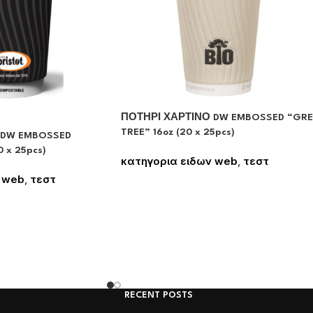
ΠΟΤΗΡΙ ΧΑΡΤΙΝΟ DW EMBOSSED “GRE
TREE” 16oz (20 x 25pcs)
 DW EMBOSSED
 x 25pcs)
κατηγορια ειδων web
,
τεστ
Συνδεθείτε για να δείτε τις τιμές
 web
,
τεστ
 δείτε τις τιμές
RECENT POSTS