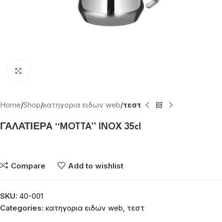
Click to enlarge
Home
Shop
κατηγορια ειδων web
τεστ
ΓΑΛΑΤΙΕΡA “MOTTA” INOX 35cl
Συνδεθείτε για να δείτε τις τιμές
Compare
Add to wishlist
SKU:
40-001
Categories:
κατηγορια ειδων web
,
τεστ